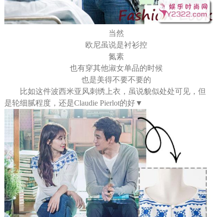
当然
欧尼虽说是衬衫控
氮素
也有穿其他淑女单品的时候
也是美得不要不要的
比如这件波西米亚风刺绣上衣，虽说貌似处处可见，但
是轮细腻程度，还是Claudie Pierlot的好▼