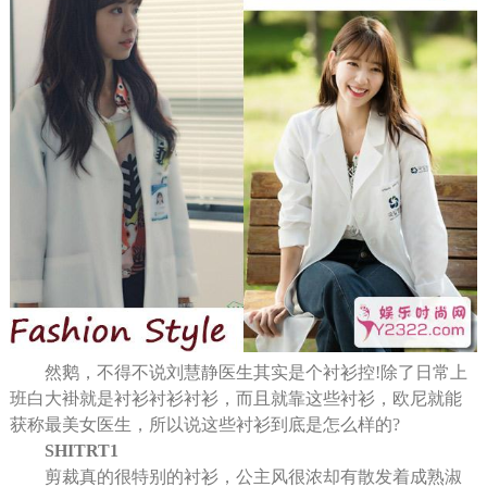
然鹅，不得不说刘慧静医生其实是个衬衫控!除了日常上
班白大褂就是衬衫衬衫衬衫，而且就靠这些衬衫，欧尼就能
获称最美女医生，所以说这些衬衫到底是怎么样的?
SHITRT1
剪裁真的很特别的衬衫，公主风很浓却有散发着成熟淑