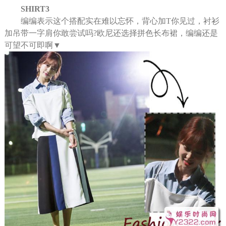
SHIRT3
编编表示这个搭配实在难以忘怀，背心加T你见过，衬衫
加吊带一字肩你敢尝试吗?欧尼还选择拼色长布裙，编编还是
可望不可即啊▼