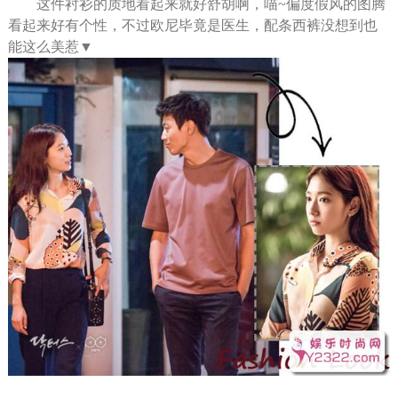
这件衬衫的质地看起来就好舒胡啊，喵~偏度假风的图腾
看起来好有个性，不过欧尼毕竟是医生，配条西裤没想到也
能这么美惹▼