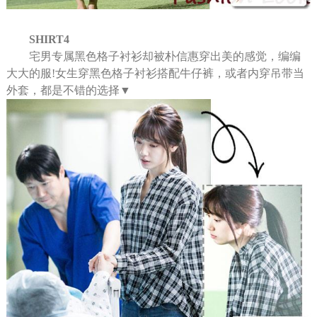
SHIRT4
宅男专属黑色格子衬衫却被朴信惠穿出美的感觉，编编
大大的服!女生穿黑色格子衬衫搭配牛仔裤，或者内穿吊带当
外套，都是不错的选择▼