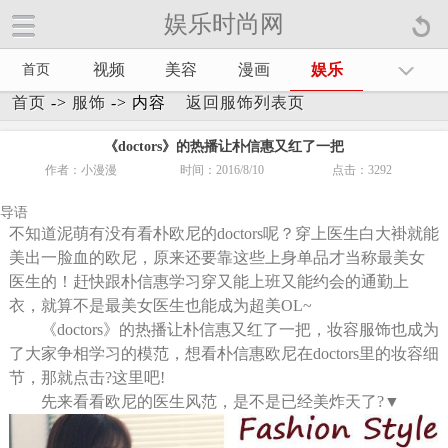
娱乐时尚网
娱乐时尚网手机官方网站【
】
视频
美容
漫画
娱乐
首页
首页
->
服饰
-> 内容
返回服饰列表页
《doctors》的热播让朴信惠又红了一把
作者：小漫漫
时间：2016/8/10
点击：
3292
导语
不知道泥萌有没有看朴欧尼的doctors呢？穿上医生白大褂就能
美出一脸血的欧尼，原来还要靠这些上身单品才当称最美女
医生的！赶快跟朴信惠学习穿又能上班又能约会的通勤上
衣，就算不是最美女医生也能成为超美OL~
《doctors》的热播让朴信惠又红了一把，妆容服饰也成为
了大家争相学习的模范，想看朴信惠欧尼在doctors里的妆容细
节，那就点击?这里吧!
先来看看欧尼的医生风范，是不是已经美炸天了?▼