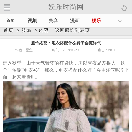
娱乐时尚网
娱乐时尚网手机官方网站【
】
视频
美容
漫画
娱乐
首页
首页
->
服饰
-> 内容
返回服饰列表页
服饰搭配：毛衣搭配什么裤子会更洋气
作者：星鱼
时间：2019/10/20
点击：
6671
进入秋季，由于天气转变的有点快，所以昼夜温差很大，这
个时候穿“毛衣衫”，那么，毛衣搭配什么裤子会更洋气呢？下
面一起来看看吧。