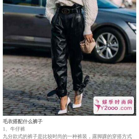
毛衣搭配什么裤子
1、牛仔裤
九分款式的裤子是比较时尚的一种裤装，露脚踝的穿搭方式