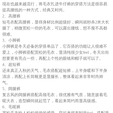
现在也越来越流行，将毛衣扎进牛仔裤的穿搭方法是很容易
提高腰线的一种方式，经典又时尚。
2、高腰裤
短毛衣配高腰裤，显得身材比例超级好，瞬间就秒杀2米大长
腿了，稍微宽松一些的毛衣，可以露出腰线，想不瘦不高都
很难。
3、小脚裤
小脚裤是冬天必备的穿搭单品了，它百搭的功能让人很难不
爱上，小脚裤搭配宽松的毛衣，显清纯很少女feel，冬天出街
想要更有亮点一些，再配上个性的眼镜和帽子就可以了。
4、超短裤
还未真正入秋的天气，毛衣搭配超短裤，上半身暖和下半身
清凉，再配上长筒靴更是显腿长，整体看起来非常时尚帅
气。
5、阔腿裤
复古风的阔腿裤搭配高领毛衣，很优雅有气质，随意披着毛
呢大衣，造型瞬间就起范了，看起来简约而显高级感。
6、毛呢裤
宽松毛衣给人松松垮垮的感觉，穿起来很有时尚feel，搭配质