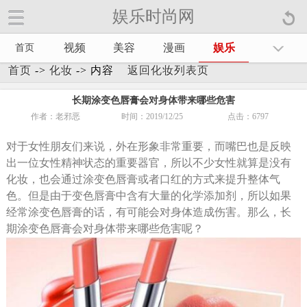
娱乐时尚网
娱乐时尚网手机官方网站【
】
视频
美容
漫画
娱乐
首页
首页
->
化妆
-> 内容
返回化妆列表页
长期涂变色唇膏会对身体带来哪些危害
作者：老邪恶
时间：2019/12/25
点击：
6797
对于女性朋友们来说，外在形象非常重要，而嘴巴也是反映
出一位女性精神状态的重要器官，所以不少女性就算是没有
化妆，也会通过涂变色唇膏或者口红的方式来提升整体气
色。但是由于变色唇膏中含有大量的化学添加剂，所以如果
经常涂变色唇膏的话，有可能会对身体造成伤害。那么，长
期涂变色唇膏会对身体带来哪些危害呢？