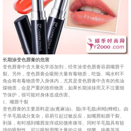
长期涂变色唇膏的危害
变色唇膏中含大量化学添加剂，经常涂变色唇膏容易嘴唇干
裂。另外，变色唇膏会吸附大量有毒物质，吃饭、喝水时不
免会将有毒物质带入身体内，尤其是变色唇膏中含有的焦油
煤物质，会是严重的致癌物质，如果长期涂抹而又不注重细
节保护，很可能对身体造成伤害。
1、嘴唇干裂
变色唇膏的主要原料是油(蓖麻油)、脂(羊毛脂)和蜡(蜂蜡)。由
于羊毛脂成分复杂，容易引起过敏反应，如嘴唇粘膜干裂、
剥落，有时感到嘴唇发痒或轻微疼痛等。同时羊毛脂具有较
强的吸附性，可以吸附周围大量的尘埃、细菌、病毒等等，