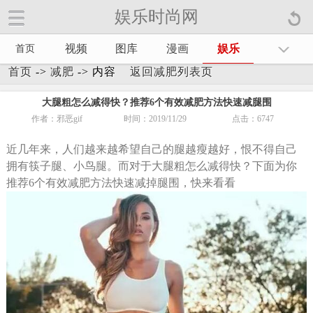
娱乐时尚网
娱乐时尚网手机官方网站【
】
视频
图库
漫画
娱乐
首页
首页
->
减肥
-> 内容
返回减肥列表页
大腿粗怎么减得快？推荐6个有效减肥方法快速减腿围
作者：邪恶gif
时间：2019/11/29
点击：
6747
近几年来，人们越来越希望自己的腿越瘦越好，恨不得自己
拥有筷子腿、小鸟腿。而对于大腿粗怎么减得快？下面为你
推荐6个有效减肥方法快速减掉腿围，快来看看