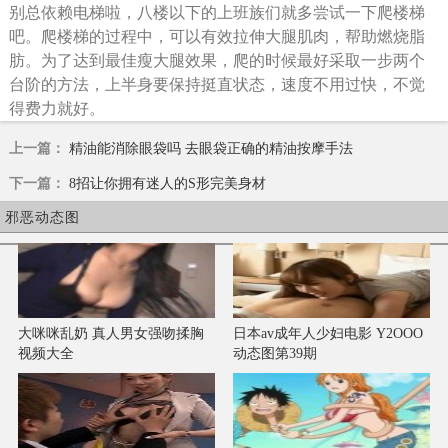
别总依赖电梯啦，八楼以下的上班族们就多尝试一下爬楼梯
吧。爬楼梯的过程中，可以有效拉伸大腿肌肉，帮助燃烧脂
肪。为了达到最佳瘦大腿效果，爬的时候最好采取一步两个
台阶的方法，上半身要保持挺直状态，速度不用过快，不觉
得费力就好。
上一篇：
精油能消除眼袋吗 去眼袋正确的精油按摩手法
下一篇：
8招让你拥有迷人的S形完美身材
邪恶动态图
大咪咪乱奶 真人男女强吻揉胸
日本av成年人少妇电影 Y2OOO
视频大全
动态图第39期