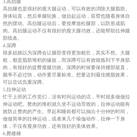
3.高抬腿
高抬腿也是很好的瘦大腿运动，可以有效的消除大腿脂肪。
身体站直，然后单腿轮换，做抬起运动，双臂也随着身体自
然的摆动。高抬腿运动后，要按摩放松腿部，以防形成肌
肉。高抬腿运动不仅有很好的瘦大腿功效，还能帮助拉伸腿
部线条。
4.深蹲
很多姑娘以为深蹲会让腿部变得更加粗壮，其实不然。大腿
粗，都是脂肪堆积的缘故，而深蹲可以有效锻炼到下半身肌
肉，有很好的提臀瘦腿功效。深蹲的时候要保持腰部挺直，
频率不必过快，动作要尽量标准。想要达到最佳燃脂效果，
可以尝试负重深蹲。
5.拉伸运动
忙于上班的工作党们，没有时间运动的话，平时就多做做拉
伸运动吧。赘肉的堆积就久坐不运动导致的，拉伸运动能有
效防止赘肉的产生。早起和睡前都可以抽出十分钟的时间，
做做简单的拉伸运动，或者来几个瑜伽动作，拉伸一下身
体，不仅有瘦身功效，还有很好的美体效果。
6.爬楼梯