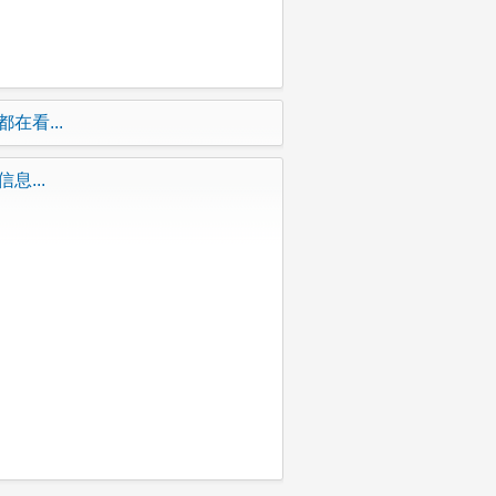
在看...
息...