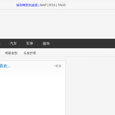
保存网页到桌面
|
MAP
|
RSS
|
TAGS
乐
汽车
军事
服饰
明星发型
头发护理
欢...
+更多