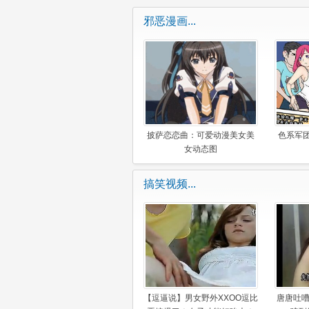
邪恶漫画...
披萨恋恋曲：可爱动漫美女美
色系军
女动态图
搞笑视频...
【逗逼说】男女野外XXOO逗比
唐唐吐嘈