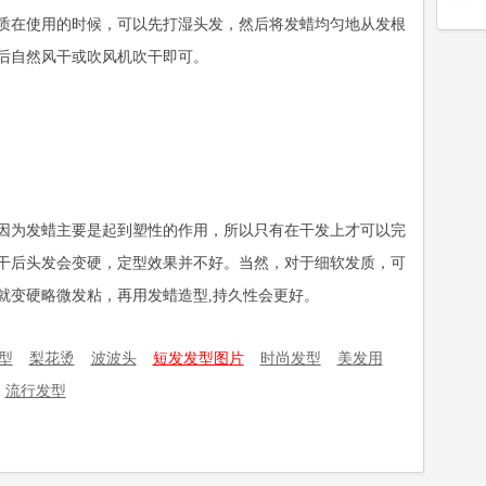
12
质在使用的时候，可以先打湿头发，然后将发蜡均匀地从发根
后自然风干或吹风机吹干即可。
因为发蜡主要是起到塑性的作用，所以只有在干发上才可以完
干后头发会变硬，定型效果并不好。当然，对于细软发质，可
就变硬略微发粘，再用发蜡造型,持久性会更好。
型
梨花烫
波波头
短发发型图片
时尚发型
美发用
流行发型