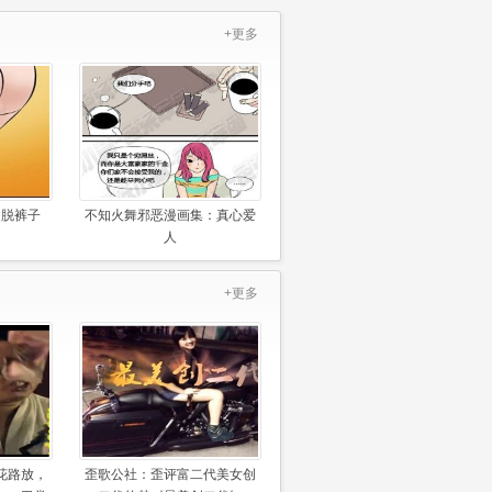
+更多
习脱裤子
不知火舞邪恶漫画集：真心爱
人
+更多
花路放，
歪歌公社：歪评富二代美女创