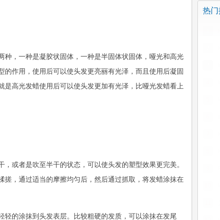
热门排
1
2
两种，一种是凝胶状固体，一种是半固体状固体，哑光和高光
3
型的作用，使用后可以使头发更亮丽有光泽，而且使用后凝固
4
就是高光发蜡使用后可以使头发更加有光泽，比哑光发蜡看上
5
6
7
8
干，或者是吹至半干的状态，可以使头发的塑型效果更完美。
9
揉搓，通过适当的摩擦均匀后，然后通过抓取，将发蜡涂抹在
10
11
轻轻的涂抹到头发表层。比较粗硬的发质，可以涂抹在发尾