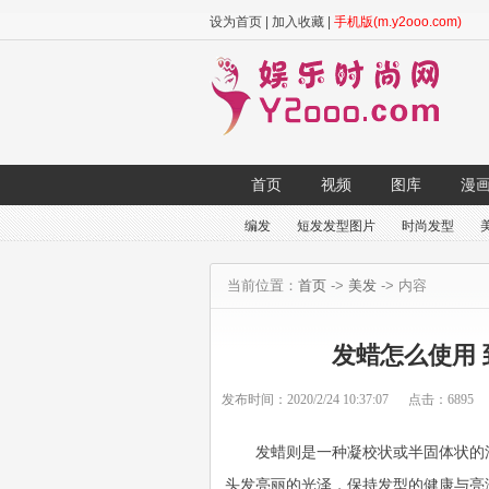
设为首页
|
加入收藏
|
手机版(m.y2ooo.com)
首页
视频
图库
漫
编发
短发发型图片
时尚发型
当前位置：
首页
->
美发
-> 内容
发蜡怎么使用
发布时间：
2020/2/24 10:37:07
点击：
6895
发蜡则是一种凝校状或半固体状的
头发亮丽的光泽，保持发型的健康与亮