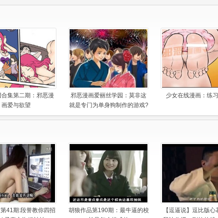
团合集第二期：邪恶漫
邪恶漫画爱丽丝学园：莫非这
少女在线漫画：练
画爱与欲望
就是专门为单身狗制作的游戏?
第41期:段誉教你四招
胡狼作品第190期：最牛逼的校
【逗逼说】逗比版心