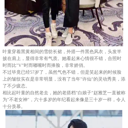
叶童穿着黑黄相间的雪纺长裙，外搭一件黑色风衣，头发半
披在肩上，显得非常有气质。她看起来心情很不错，合照时
时而比"V"时而嘟嘴时而捧脸，非常娇俏。
不过毕竟已经57岁了，虽然气色不错，但是笑起来的时候脸
上的皱纹实在是非常明显，没有了当年"许仙"的灵动秀美，添
了不少疲态。
相比起叶童的自然老去，她的老搭档"白娘子"赵雅芝一直被称
为"不老女神"，六十多岁的年纪看起来像是三十岁一样，令人
十分羡慕。