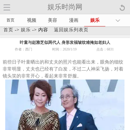
娱乐时尚网
娱乐时尚网手机官方网站【
】
视频
美容
漫画
娱乐
首页
首页
->
娱乐
-> 内容
返回娱乐列表页
叶童与赵雅芝似两代人 身形发福皱纹难掩如老妇人
作者：西门
时间：2020/1/19
点击：
6831
前些日子叶童晒出的和丈夫的照片也能看出来，眼角的细纹
非常明显，丈夫也已经有了白发，不过二人神采飞扬，对着
镜头笑的非常开心，看起来非常舒服。