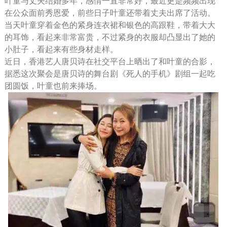
叶童与丈夫结婚多年，感情一直非常好，最近更是频频出现
在公众面前秀恩爱，前些日子叶童还带着丈夫出席了活动。
当天叶童穿着金色的紧身连衣裙和银色的高跟鞋，带着大大
的耳饰，看起来非常富贵，不过紧身的衣服却凸显出了她的
小肚子，看起来有些身材走样。
近日，香港艺人唐贝诗在社交平台上晒出了和叶童的合影，
据悉这次聚会是唐贝诗的舞台剧《死人的手机》剧组一起吃
团圆饭，叶童也前来捧场。