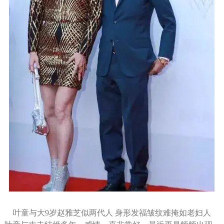
叶童与大9岁赵雅芝似两代人 身形发福皱纹难掩如老妇人