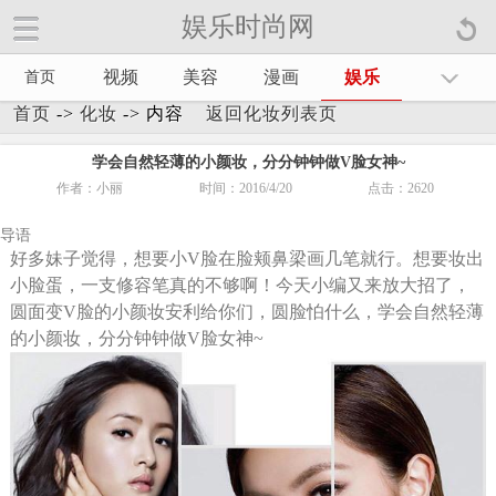
娱乐时尚网
娱乐时尚网手机官方网站【
】
视频
美容
漫画
娱乐
首页
首页
->
化妆
-> 内容
返回化妆列表页
学会自然轻薄的小颜妆，分分钟钟做V脸女神~
作者：小丽
时间：2016/4/20
点击：
2620
导语
好多妹子觉得，想要小V脸在脸颊鼻梁画几笔就行。想要妆出
小脸蛋，一支修容笔真的不够啊！今天小编又来放大招了，
圆面变V脸的小颜妆安利给你们，圆脸怕什么，学会自然轻薄
的小颜妆，分分钟钟做V脸女神~