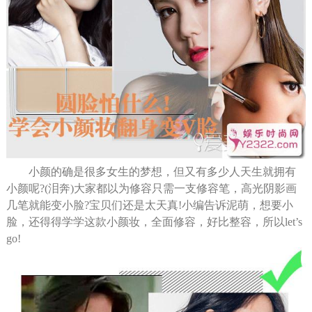
小颜的确是很多女生的梦想，但又有多少人天生就拥有
小颜呢?(泪奔)大家都以为修容只需一支修容笔，高光阴影画
几笔就能变小脸?宝贝们还是太天真!小编告诉泥萌，想要小
脸，还得得学学这款小颜妆，全面修容，好比整容，所以let’s
go!