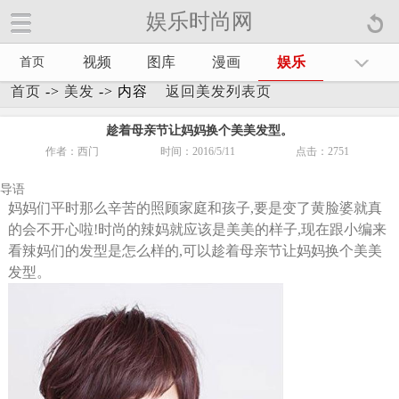
娱乐时尚网
娱乐时尚网手机官方网站【
】
视频
图库
漫画
娱乐
首页
首页
->
美发
-> 内容
返回美发列表页
趁着母亲节让妈妈换个美美发型。
作者：西门
时间：2016/5/11
点击：
2751
导语
妈妈们平时那么辛苦的照顾家庭和孩子,要是变了黄脸婆就真
的会不开心啦!时尚的辣妈就应该是美美的样子,现在跟小编来
看辣妈们的发型是怎么样的,可以趁着母亲节让妈妈换个美美
发型。