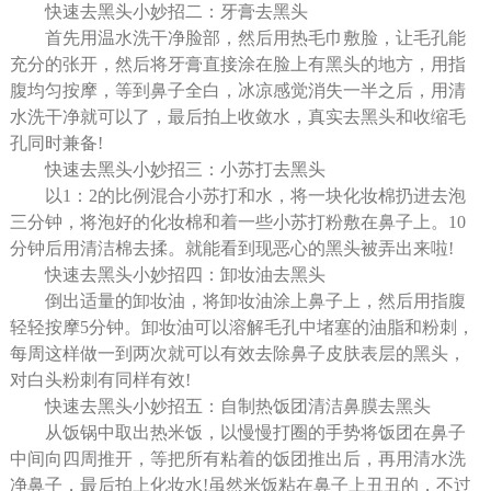
快速去黑头小妙招二：牙膏去黑头
首先用温水洗干净脸部，然后用热毛巾敷脸，让毛孔能
充分的张开，然后将牙膏直接涂在脸上有黑头的地方，用指
腹均匀按摩，等到鼻子全白，冰凉感觉消失一半之后，用清
水洗干净就可以了，最后拍上收敛水，真实去黑头和收缩毛
孔同时兼备!
快速去黑头小妙招三：小苏打去黑头
以1：2的比例混合小苏打和水，将一块化妆棉扔进去泡
三分钟，将泡好的化妆棉和着一些小苏打粉敷在鼻子上。10
分钟后用清洁棉去揉。就能看到现恶心的黑头被弄出来啦!
快速去黑头小妙招四：卸妆油去黑头
倒出适量的卸妆油，将卸妆油涂上鼻子上，然后用指腹
轻轻按摩5分钟。卸妆油可以溶解毛孔中堵塞的油脂和粉刺，
每周这样做一到两次就可以有效去除鼻子皮肤表层的黑头，
对白头粉刺有同样有效!
快速去黑头小妙招五：自制热饭团清洁鼻膜去黑头
从饭锅中取出热米饭，以慢慢打圈的手势将饭团在鼻子
中间向四周推开，等把所有粘着的饭团推出后，再用清水洗
净鼻子，最后拍上化妆水!虽然米饭粘在鼻子上丑丑的，不过