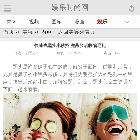
娱乐时尚网
娱乐时尚网手机官方网站【
】
视频
图库
漫画
娱乐
首页
首页
->
美容
-> 内容
返回美容列表页
快速去黑头小妙招 先蒸脸后收缩毛孔
作者：邪恶gif
时间：2019/3/5
点击：
6278
黑头是许多妹子心中的痛，好发于面部、前胸和后背，
尤其是鼻子的小黑头最多，其特征为明显扩大的毛孔中的黑
点，挤出后形如小虫，顶端发黑。那么，黑头怎么去除呢？
下面一起来看看。