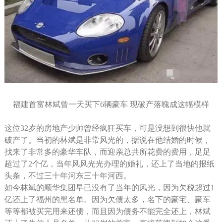
福建首富林斌曾一天买下6辆豪车 现破产落魄成这幅模样
这位32岁的房地产少帅曾经疯狂买车，可是没想到很快他就
破产了。当初的林斌是非常风光的，据说在他结婚的时候，
找来了非常多的豪华车队，而迎亲总共所花费的费用，足足
超过了2个亿，当年风风光光办理的婚礼，还上了当地的报纸
头条，不过三十年河东三十年河西。
如今林斌的顺华集团早已没有了当年的风光，因为欠税超过1
亿还上了福州的黑名单。因为欠债太多，名下的豪宅、豪车
等等都被买完用来还债，而且因为债务不能完全还上，林斌