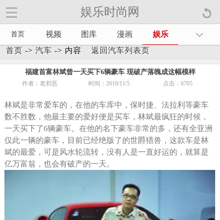
娱乐时尚网
娱乐时尚网手机官方网站【
】
视频
图库
漫画
娱乐
首页
首页
->
汽车
-> 内容
返回汽车列表页
福建首富林斌曾一天买下6辆豪车 现破产落魄成这幅模样
作者：老邪恶
时间：2019/11/5
点击：
6705
林斌是非常爱车的，在他的车库中，保时捷、法拉利等豪车
数不胜数，他最主要的爱好便是买车，林斌最疯狂的时候，
一天买下了6辆豪车。在他的名下豪车非常的多，还有全亚洲
仅此一辆的豪车，目前已经绝版了的世爵猎兽，这款车是林
斌的最爱，可是风水轮流转，没有人是一直好运的，就算是
亿万富翁，也会有破产的一天。