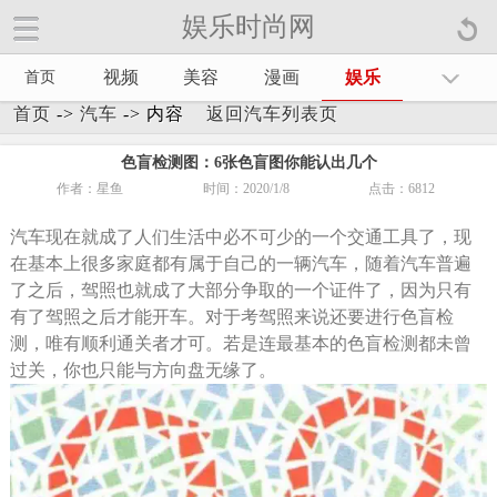
娱乐时尚网
娱乐时尚网手机官方网站【
】
视频
美容
漫画
娱乐
首页
首页
->
汽车
-> 内容
返回汽车列表页
色盲检测图：6张色盲图你能认出几个
作者：星鱼
时间：2020/1/8
点击：
6812
汽车现在就成了人们生活中必不可少的一个交通工具了，现
在基本上很多家庭都有属于自己的一辆汽车，随着汽车普遍
了之后，驾照也就成了大部分争取的一个证件了，因为只有
有了驾照之后才能开车。对于考驾照来说还要进行色盲检
测，唯有顺利通关者才可。若是连最基本的色盲检测都未曾
过关，你也只能与方向盘无缘了。