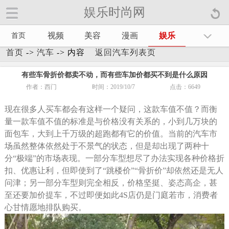
娱乐时尚网
娱乐时尚网手机官方网站【
】
视频
美容
漫画
娱乐
首页
首页
->
汽车
-> 内容
返回汽车列表页
有些车骨折价都卖不动，而有些车加价都买不到是什么原因
作者：西门
时间：2019/10/7
点击：
6649
现在很多人买车都会有这样一个疑问，这款车值不值？而衡
量一款车值不值的标准是与价格没有关系的，小到几万块的
面包车，大到上千万级的超跑都有它的价值。当前的汽车市
场虽然整体依然处于不景气的状态，但是却出现了两种十
分“极端”的市场表现。一部分车型想尽了办法实现各种价格折
扣、优惠让利，但即使到了“跳楼价”“骨折价”却依然还是无人
问津；另一部分车型则完全相反，价格坚挺、姿态高企，甚
至还要加价提车，不过即便如此4S店仍是门庭若市，消费者
心甘情愿地排队购买。