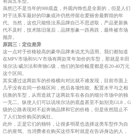
有国五车型。
虽然已不是当年的988底盘，外观内饰也是全新的，但是人们
对于法系车最好的印象或许仍然停留在爱丽舍最辉煌的年
代。当然，这也只能怪法系品牌自己不思进取，产品更新换
代不及时，技术陈旧落后，品牌形象一跌再跌，最终被市场
抛弃。
原因三：定位差异
这一点对于价格较高的豪华品牌来说尤为适用。我们都知道
在MPV市场和SUV市场有两款常年加价的车型，那就是丰田
埃尔法/威尔法和奔驰G级，他们的加价幅度都是在20-40万元
这个区间。
其实通过这两款车的价格横向对比就不难发现，目前市面上
几乎没有在同一价格区间，然后各项性能、配置水平与之相
抗衡的车型，从而造就了这两款车在各自的细分市场中的独
一无二。纵使人们可以说埃尔法的底盘甚至不如别克GL8，G
级的公路表现对不起奔驰品牌和它的价格，但是依然阻止不
了人们加价购买的疯狂。
此外，正是它们的独特，让很多明星也选择这类车型作为自
己的座驾。当消费者在购买这些车时就是在告诉身边的人，