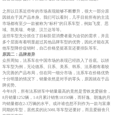
之所以日系近些年的市场表现能够不断攀升，很大一部分原
因就在于其产品本身。我们可以看到，几乎目前所有的主流
市场都有至少一款被称为“标杆”的日系车型，例如飞度、思
域、凯美瑞、奇骏、汉兰达等等。
这些车型充分抓住了目标阶层消费者最为迫切的需求，并且
多个层面有着明显超过其他品牌车型的优势，因此才能在其
他车型降价促销时，自己价格坚挺甚至还要排队等车。
原因二：品牌差异
众所周知，法系车在中国市场的表现已经跌入了谷底。以轿
车车型为例，无论德系、日系、美系、韩系、法系都有着较
为完善的产品布局，但在同一细分市场，法系车在价格优势
十分明显的情况下，销量依然是对手的零头，原因就在于品
牌劣势。
今年8月，所有法系轿车中销量最高的竟然是雪铁龙爱丽舍，
8月销量1252辆，1-8月累计销售18350辆，而轩逸、朗逸的月
均销量都在2-3万辆的水平。或许谁也想不到作为一款与富康
同期的车型，居然卖的比508L等车型还要好，而且爱丽舍只