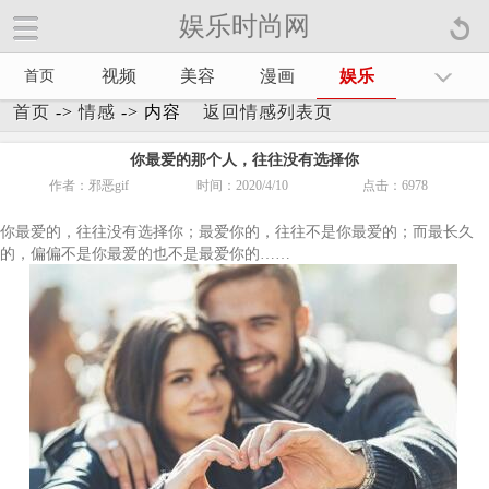
娱乐时尚网
娱乐时尚网手机官方网站【
】
视频
美容
漫画
娱乐
首页
首页
->
情感
-> 内容
返回情感列表页
你最爱的那个人，往往没有选择你
作者：邪恶gif
时间：2020/4/10
点击：
6978
你最爱的，往往没有选择你；最爱你的，往往不是你最爱的；而最长久
的，偏偏不是你最爱的也不是最爱你的……