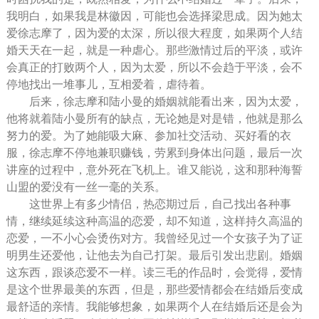
我明白，如果我是林徽因，可能也会选择梁思成。因为她太
爱徐志摩了，因为爱的太深，所以很大程度，如果两个人结
婚天天在一起，就是一种虐心。那些激情过后的平淡，或许
会真正的打败两个人，因为太爱，所以不会趋于平淡，会不
停地找出一堆事儿，互相爱着，虐待着。
后来，徐志摩和陆小曼的婚姻就能看出来，因为太爱，
他将就着陆小曼所有的缺点，无论她是对是错，他就是那么
努力的爱。为了她能吸大麻、参加社交活动、买好看的衣
服，徐志摩不停地兼职赚钱，劳累到身体出问题，最后一次
讲座的过程中，意外死在飞机上。谁又能说，这和那种海誓
山盟的爱没有一丝一毫的关系。
这世界上有多少情侣，热恋期过后，自己找出各种事
情，继续延续这种高温的恋爱，却不知道，这样持久高温的
恋爱，一不小心会烫伤对方。我曾经见过一个女孩子为了证
明男生还爱他，让他去为自己打架。最后引发出悲剧。婚姻
这东西，跟谈恋爱不一样。读三毛的作品时，会觉得，爱情
是这个世界最美的东西，但是，那些爱情都会在结婚后变成
最舒适的亲情。我能够想象，如果两个人在结婚后还是会为