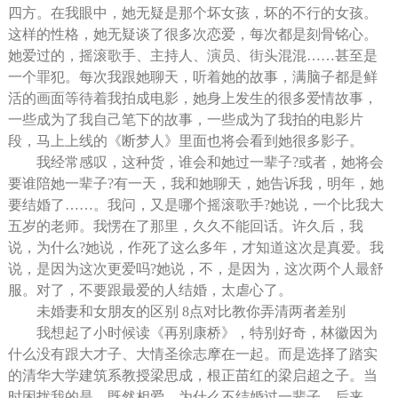
四方。在我眼中，她无疑是那个坏女孩，坏的不行的女孩。
这样的性格，她无疑谈了很多次恋爱，每次都是刻骨铭心。
她爱过的，摇滚歌手、主持人、演员、街头混混……甚至是
一个罪犯。每次我跟她聊天，听着她的故事，满脑子都是鲜
活的画面等待着我拍成电影，她身上发生的很多爱情故事，
一些成为了我自己笔下的故事，一些成为了我拍的电影片
段，马上上线的《断梦人》里面也将会看到她很多影子。
我经常感叹，这种货，谁会和她过一辈子?或者，她将会
要谁陪她一辈子?有一天，我和她聊天，她告诉我，明年，她
要结婚了……。我问，又是哪个摇滚歌手?她说，一个比我大
五岁的老师。我愣在了那里，久久不能回话。许久后，我
说，为什么?她说，作死了这么多年，才知道这次是真爱。我
说，是因为这次更爱吗?她说，不，是因为，这次两个人最舒
服。对了，不要跟最爱的人结婚，太虐心了。
未婚妻和女朋友的区别 8点对比教你弄清两者差别
我想起了小时候读《再别康桥》，特别好奇，林徽因为
什么没有跟大才子、大情圣徐志摩在一起。而是选择了踏实
的清华大学建筑系教授梁思成，根正苗红的梁启超之子。当
时困扰我的是，既然相爱，为什么不结婚过一辈子。后来，