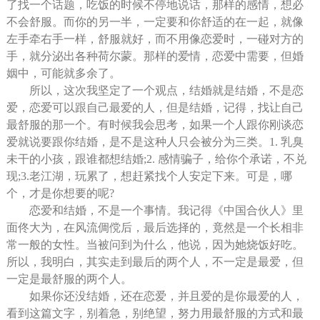
了找一个话题，吃饭的时候不停地说话，那样的感情，想必
不会舒服。而你的另一半，一定要和你舒适的在一起，就像
左手牵右手一样，舒服就好，而不用像恋爱时，一碰对方的
手，就分泌出各种荷尔蒙。那样的爱情，恋爱中需要，但婚
姻中，可能就多余了。
所以，这次我坚定了一个观点，结婚就是结婚，不是恋
爱，恋爱可以跟自己最爱的人，但是结婚，记得，找让自己
最舒服的那一个。有时候我会思考，如果一个人跟你刚谈恋
爱就说要跟你结婚，是不是这种人只会被分为三类。1. 乳臭
未干的小孩，跟谁都想结婚;2. 感情骗子，给你个承诺，不兑
现;3.老江湖，玩累了，想赶紧找个人安定下来。可是，哪
个，才是你想要的呢?
恋爱和结婚，不是一个事情。我记得《中国合伙人》里
面佟大为，在风流倜傥后，最后选择的，竟然是一个长相非
常一般的女性。当被问到为什么，他说，因为她烧饭好吃。
所以，我明白，其实走到最后的两个人，不一定是最爱，但
一定是最舒服的两个人。
如果你还没结婚，还在恋爱，并且爱的是你最爱的人，
看到这篇文字，别着急，别绝望，努力用最舒服的方式和最