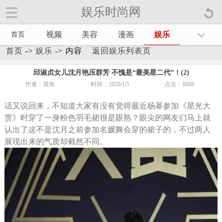
娱乐时尚网
娱乐时尚网手机官方网站【
】
视频
美容
漫画
娱乐
首页
首页
->
娱乐
-> 内容
返回娱乐列表页
邱淑贞女儿沈月艳压群芳 不愧是“最美星二代”！(2)
作者：星鱼
时间：2020/1/5
点击：
6808
话又说回来，不知道大家有没有觉得最近杨幂参加《星光大
赏》时穿了一身粉色羽毛裙很是眼熟？眼尖的网友们马上就
认出了这不是沈月之前参加名媛舞会穿的裙子的，不过两人
展现出来的气质却截然不同。