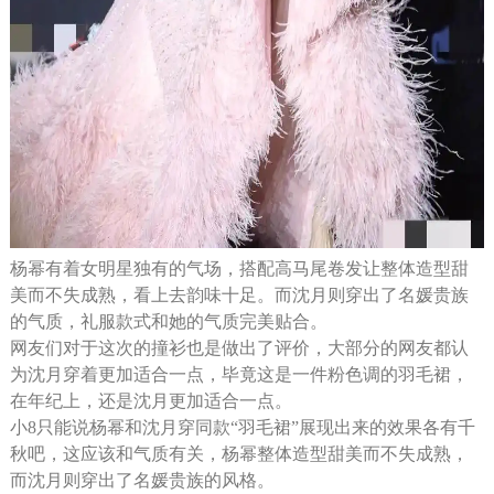
杨幂有着女明星独有的气场，搭配高马尾卷发让整体造型甜
美而不失成熟，看上去韵味十足。而沈月则穿出了名媛贵族
的气质，礼服款式和她的气质完美贴合。
网友们对于这次的撞衫也是做出了评价，大部分的网友都认
为沈月穿着更加适合一点，毕竟这是一件粉色调的羽毛裙，
在年纪上，还是沈月更加适合一点。
小8只能说杨幂和沈月穿同款“羽毛裙”展现出来的效果各有千
秋吧，这应该和气质有关，杨幂整体造型甜美而不失成熟，
而沈月则穿出了名媛贵族的风格。