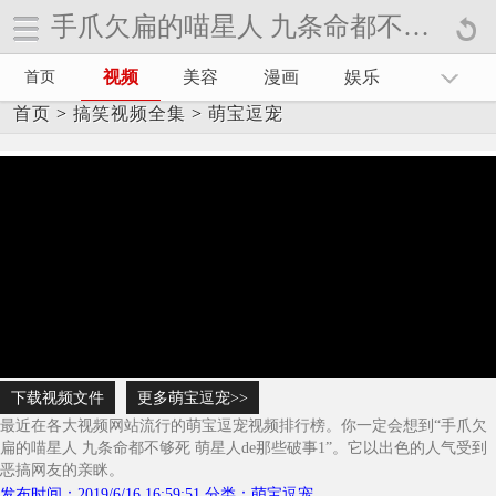
手爪欠扁的喵星人 九条命都不够死 萌星人de那些破事1_搞笑视频大全
视频
美容
漫画
娱乐
首页
首页
>
搞笑视频全集
>
萌宝逗宠
下载视频文件
更多萌宝逗宠>>
最近在各大视频网站流行的萌宝逗宠视频排行榜。你一定会想到“手爪欠
扁的喵星人 九条命都不够死 萌星人de那些破事1”。它以出色的人气受到
恶搞网友的亲眯。
发布时间：2019/6/16 16:59:51 分类：萌宝逗宠