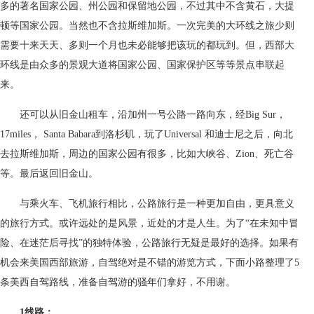
多的著名国家公园、州公园和保留地公园，不过其中不含黄石，大提
顿等国家公园。当然也不含拉斯维加斯。一次完美的大环线之旅少则
需要十来天天、多则一个月也未必能够把该玩的都玩到。但，西部大
环线是由众多的景观大道将国家公园、国家保护区等等景点串联起
来。
还可以从旧金山租车，沿加州一号公路一路向东，经Big Sur，
17miles， Santa Babara到洛杉矶，玩了Universal 和迪士尼之后，向北
去拉斯维加斯，周边的国家公园有很多，比如大峡谷、Zion、死亡谷
等。最后返回旧金山。
与乘火车、飞机旅行相比，公路旅行是一种更加自由，更具意义
的旅行方式。或许远处的是风景，近处的才是人生。为了“在未知中冒
险、在迷茫后寻找”的独特体验，公路旅行无疑是最好的选择。如果有
机会来美国西部旅游，自驾绝对是不错的游览方式，下面小路整理了5
条美西自驾路线，准备自驾游的骚年们拿好，不用谢。
1线路：