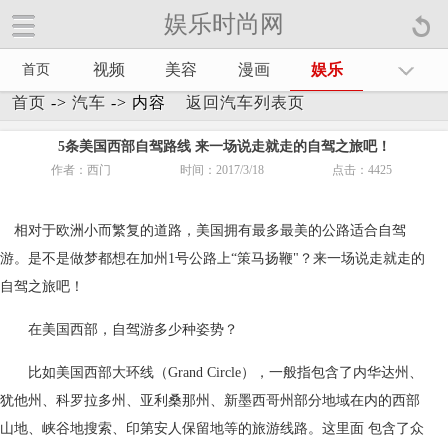
娱乐时尚网
娱乐时尚网手机官方网站【
】
视频
美容
漫画
娱乐
首页
首页
->
汽车
-> 内容
返回汽车列表页
5条美国西部自驾路线 来一场说走就走的自驾之旅吧！
作者：西门
时间：2017/3/18
点击：
4425
相对于欧洲小而繁复的道路，美国拥有最多最美的公路适合自驾
游。是不是做梦都想在加州1号公路上“策马扬鞭"？来一场说走就走的
自驾之旅吧！
在美国西部，自驾游多少种姿势？
比如美国西部大环线（Grand Circle），一般指包含了内华达州、
犹他州、科罗拉多州、亚利桑那州、新墨西哥州部分地域在内的西部
山地、峡谷地搜索、印第安人保留地等的旅游线路。这里面 包含了众