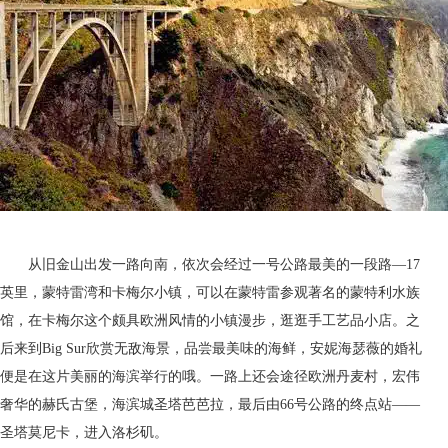
从旧金山出发一路向南，依次会经过一号公路最美的一段路—17
英里，蒙特雷湾和卡梅尔小镇，可以在蒙特雷参观著名的蒙特利水族
馆，在卡梅尔这个颇具欧洲风情的小镇漫步，逛逛手工艺品小店。之
后来到Big Sur欣赏无敌海景，品尝最美味的海鲜，安妮海瑟薇的婚礼
便是在这片美丽的海滨举行的哦。一路上还会途径欧洲丹麦村，宏伟
奢华的赫氏古堡，海滨城圣塔芭芭拉，最后由66号公路的终点站——
圣塔莫尼卡，进入洛杉矶。