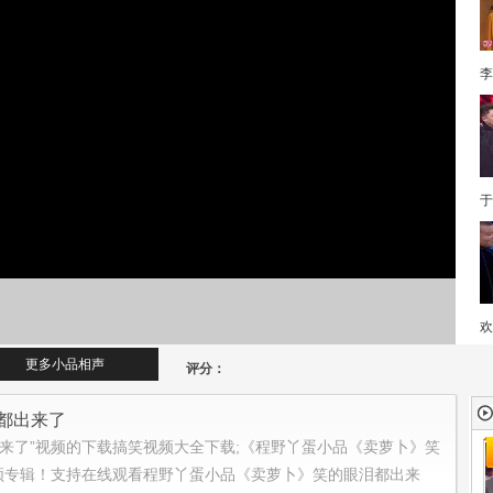
品
李
品
于
小
欢
非
更多小品相声
评分：
笑
都出来了
来了”视频的下载搞笑视频大全下载;《程野丫蛋小品《卖萝卜》笑
视频专辑！支持在线观看程野丫蛋小品《卖萝卜》笑的眼泪都出来