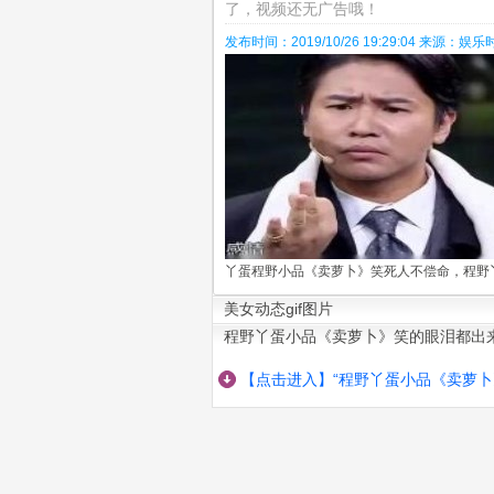
了，视频还无广告哦！
发布时间：2019/10/26 19:29:04 来源：娱乐时
丫蛋程野小品《卖萝卜》笑死人不偿命，程野
美女动态gif图片
程野丫蛋小品《卖萝卜》笑的眼泪都出
【点击进入】“程野丫蛋小品《卖萝卜