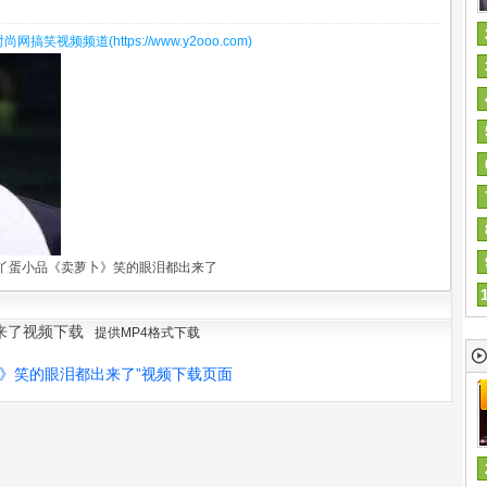
尚网搞笑视频频道(https://www.y2ooo.com)
丫蛋小品《卖萝卜》笑的眼泪都出来了
来了视频下载
提供MP4格式下载
》笑的眼泪都出来了”视频下载页面