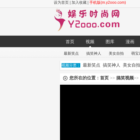
设为首页
|
加入收藏
|
手机版(m.y2ooo.com)
首页
视频
图库
漫画
最新笑点
搞笑神人
美女自拍
萌宝
最新笑点
搞笑神人
美女自
视频分类：
您所在的位置：
首页
>>
搞笑视频
>>
视频累计播放次数：
次