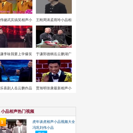
伟健武宾搞笑相声小
王刚周涛孟雨玲小品相
咨询热线在线观看
声合集广而告之在线看
谦李咏我要上学爆笑
于谦郭德纲岳云鹏湖广
品相声笑死人不偿命
爆笑小品相声报喜不报
忧
乐喜剧人岳云鹏作品
贾旭明张康最新相声小
一般的爱情 台下爆
品挖墓挣钱爆笑全场
连连
小品相声热门视频
1
虎年谈虎相声小品视频大全
冯巩刘伟小品