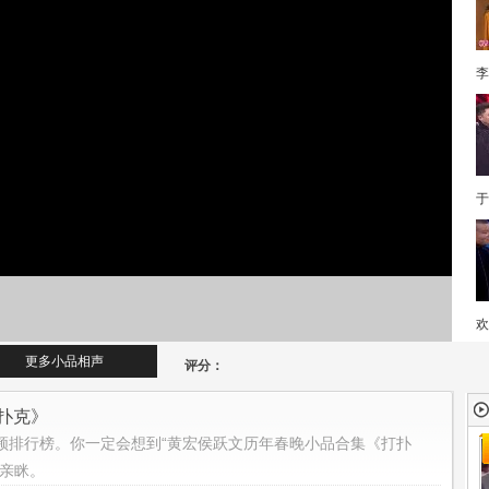
品
李
品
于
小
欢
非
更多小品相声
评分：
笑
扑克》
频排行榜。你一定会想到“黄宏侯跃文历年春晚小品合集《打扑
的亲眯。