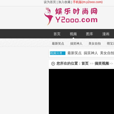
设为首页
|
加入收藏
|
手机版(m.y2ooo.com)
首页
视频
图库
漫画
最新笑点
搞笑神人
美女自拍
萌宝
最新笑点
搞笑神人
美女自
视频分类：
您所在的位置：
首页
>>
搞笑视频
>>
视频累计播放次数：
次