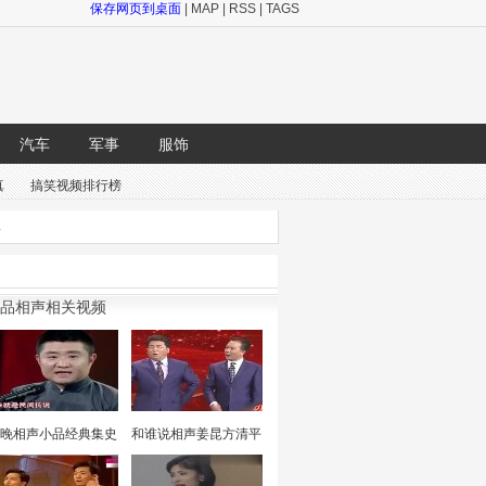
保存网页到桌面
|
MAP
|
RSS
|
TAGS
汽车
军事
服饰
真
搞笑视频排行榜
真
品相声相关视频
晚相声小品经典集史
和谁说相声姜昆方清平
新说王声苗阜相声小
爆笑春晚相声小品