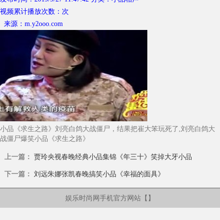
视频累计播放次数：
次
来源：m.y2ooo.com
小品《求生之路》刘亮白鸽大战僵尸，结果把崔大笨玩死了,刘亮白鸽大
战僵尸爆笑小品《求生之路》
上一篇：
贾玲央视春晚经典小品集锦《年三十》笑掉大牙小品
下一篇：
刘远朱娜张凯春晚搞笑小品《幸福的面具》
娱乐时尚网手机官方网站【
】