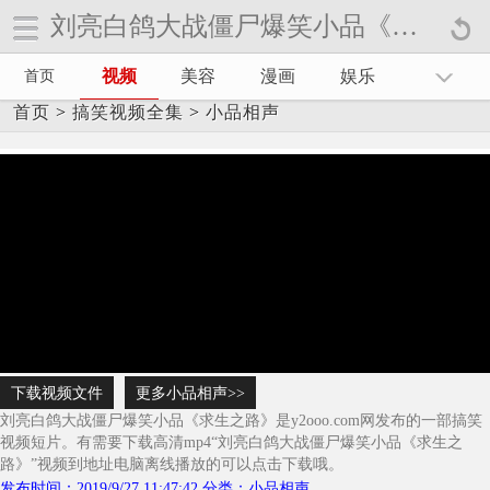
刘亮白鸽大战僵尸爆笑小品《求生之路》_搞笑视频大全
视频
美容
漫画
娱乐
首页
首页
>
搞笑视频全集
>
小品相声
下载视频文件
更多小品相声>>
刘亮白鸽大战僵尸爆笑小品《求生之路》是y2ooo.com网发布的一部搞笑
视频短片。有需要下载高清mp4“刘亮白鸽大战僵尸爆笑小品《求生之
路》”视频到地址电脑离线播放的可以点击下载哦。
发布时间：2019/9/27 11:47:42 分类：小品相声