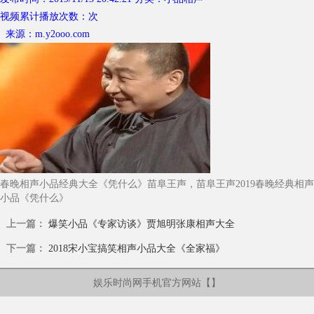
视频累计播放次数：
次
来源：m.y2ooo.com
春晚相声小品经典大全《凭什么》苗阜王声，苗阜王声2019春晚经典相声
小品《凭什么》
上一篇：
爆笑小品《专家访谈》贾旭明张康相声大全
下一篇：
2018宋小宝搞笑相声小品大全《全家福》
娱乐时尚网手机官方网站【
】