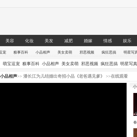
美容
化妆
美发
减肥
婚嫁
情感
娱乐
逗宠
糗事百科
小品相声
美女卖萌
邪恶视频
疯狂恶搞
明星写
拍
萌宝逗宠
糗事百科
小品相声
美女卖萌
邪恶视频
疯狂恶搞
明星写
小品相声
>> 潘长江为儿结婚出奇招小品《老爸遇见爹》 >>在线观看
小
春
记