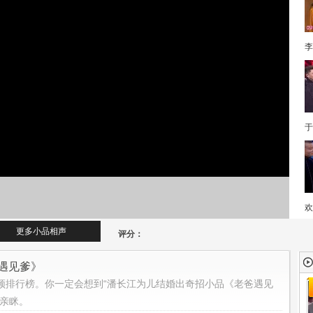
品
李
品
于
小
欢
非
更多小品相声
评分：
笑
遇见爹》
频排行榜。你一定会想到“潘长江为儿结婚出奇招小品《老爸遇见
的亲眯。