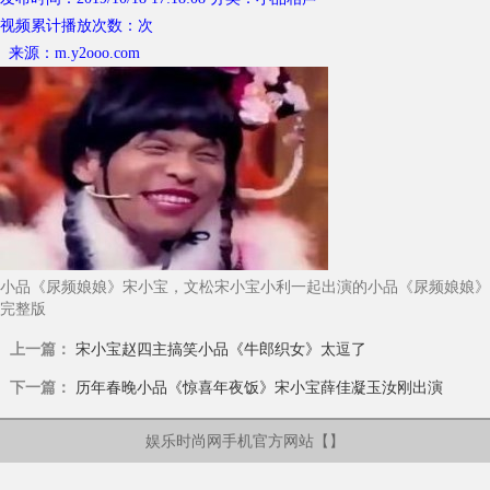
视频累计播放次数：
次
来源：m.y2ooo.com
小品《尿频娘娘》宋小宝，文松宋小宝小利一起出演的小品《尿频娘娘》
完整版
上一篇：
宋小宝赵四主搞笑小品《牛郎织女》太逗了
下一篇：
历年春晚小品《惊喜年夜饭》宋小宝薛佳凝玉汝刚出演
娱乐时尚网手机官方网站【
】