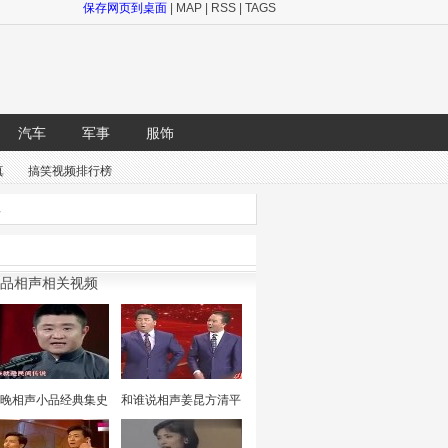
保存网页到桌面
|
MAP
|
RSS
|
TAGS
汽车
军事
服饰
真
搞笑视频排行榜
真
品相声相关视频
晚相声小品经典集史
和谁说相声姜昆方清平
新说王声苗阜相声小
爆笑春晚相声小品