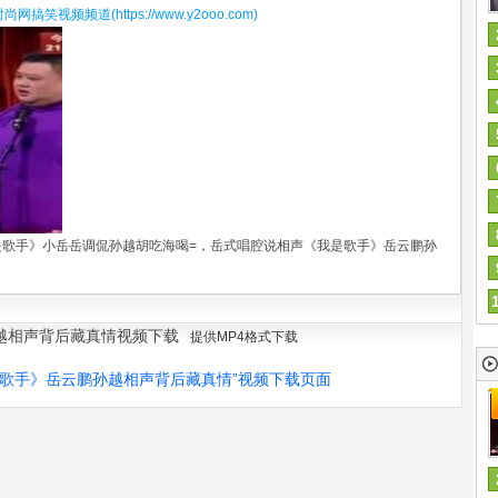
尚网搞笑视频频道(https://www.y2ooo.com)
是歌手》小岳岳调侃孙越胡吃海喝=，岳式唱腔说相声《我是歌手》岳云鹏孙
越相声背后藏真情视频下载
提供MP4格式下载
是歌手》岳云鹏孙越相声背后藏真情”视频下载页面