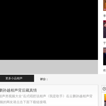
品
李
品
于
小
欢
非
更多小品相声
评分：
笑
鹏孙越相声背后藏真情
相声类视频大全“岳式唱腔说相声《我是歌手》岳云鹏孙越相声背
频的网友请点击下面下载链接哦.